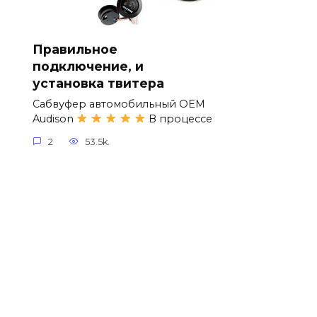
Правильное
подключение, и
установка твитера
Сабвуфер автомобильный OEM
Audison
В процессе
2
53.5k.