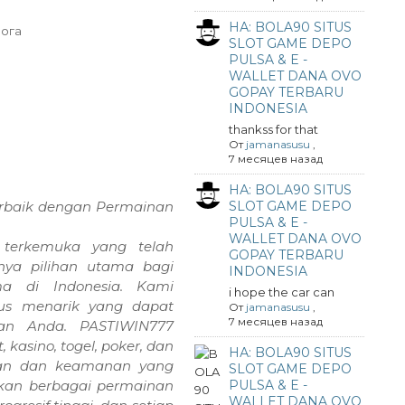
НА: BOLA90 SITUS
лога
SLOT GAME DEPO
PULSA & E -
WALLET DANA OVO
GOPAY TERBARU
INDONESIA
thankss for that
От
jamanasusu
,
7 месяцев назад
НА: BOLA90 SITUS
Terbaik dengan Permainan
SLOT GAME DEPO
PULSA & E -
WALLET DANA OVO
e terkemuka yang telah
GOPAY TERBARU
nya pilihan utama bagi
INDONESIA
ma di Indonesia. Kami
i hope the car can
us menarik yang dapat
От
jamanasusu
,
7 месяцев назад
han Anda. PASTIWIN777
 kasino, togel, poker, dan
НА: BOLA90 SITUS
nan dan keamanan yang
SLOT GAME DEPO
akan berbagai permainan
PULSA & E -
WALLET DANA OVO