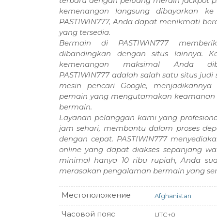
terbaru dengan peluang meraih jackpot pro
kemenangan langsung dibayarkan ke
PASTIWIN777, Anda dapat menikmati ber
yang tersedia.
Bermain di PASTIWIN777 memberik
dibandingkan dengan situs lainnya. 
kemenangan maksimal Anda diba
PASTIWIN777 adalah salah satu situs judi sl
mesin pencari Google, menjadikannya p
pemain yang mengutamakan keamanan
bermain.
Layanan pelanggan kami yang profesiona
jam sehari, membantu dalam proses dep
dengan cepat. PASTIWIN777 menyediakan
online yang dapat diakses sepanjang wa
minimal hanya 10 ribu rupiah, Anda su
merasakan pengalaman bermain yang ser
Местоположение
Afghanistan
Часовой пояс
UTC+0