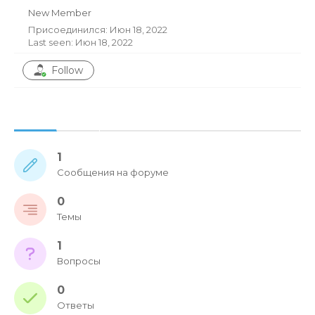
New Member
Присоединился: Июн 18, 2022
Last seen: Июн 18, 2022
Follow
1
Сообщения на форуме
0
Темы
1
Вопросы
0
Ответы