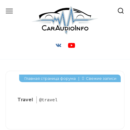
Перейти
к
содержанию
Главная страница форума
|
Свежие записи
Travel
@travel