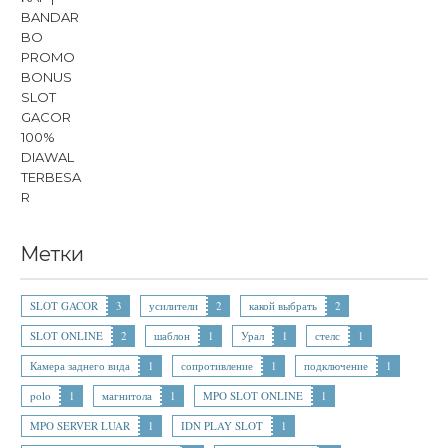
Метки
SLOT GACOR
3
усилители
2
какой выбрать
2
SLOT ONLINE
2
шаблон
1
Урал
1
стелс
1
Камера заднего вида
1
сопротивление
1
подключение
1
polo
1
магнитола
1
MPO SLOT ONLINE
1
MPO SERVER LUAR
1
IDN PLAY SLOT
1