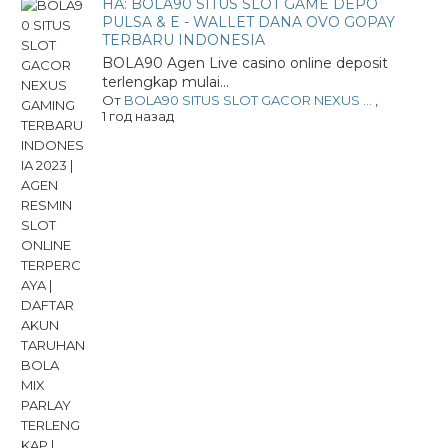
НА: BOLA90 SITUS SLOT GAME DEPO
PULSA & E - WALLET DANA OVO GOPAY
TERBARU INDONESIA
BOLA90 Agen Live casino online deposit
terlengkap mulai...
От
BOLA90 SITUS SLOT GACOR NEXUS ...
,
1 год назад