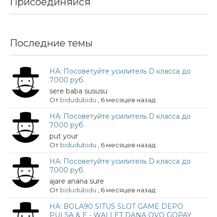
Присоединяйся
Последние темы
НА: Посоветуйте усилитель D класса до
7000 руб.
sere baba sususu
От
bidudubidu
,
6 месяцев назад
НА: Посоветуйте усилитель D класса до
7000 руб.
put your
От
bidudubidu
,
6 месяцев назад
НА: Посоветуйте усилитель D класса до
7000 руб.
ajare anana sure
От
bidudubidu
,
6 месяцев назад
НА: BOLA90 SITUS SLOT GAME DEPO
PULSA & E - WALLET DANA OVO GOPAY